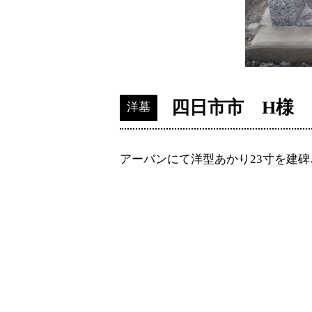
四日市市 H様
洋墓
アーバンにて洋型あかり23寸を建