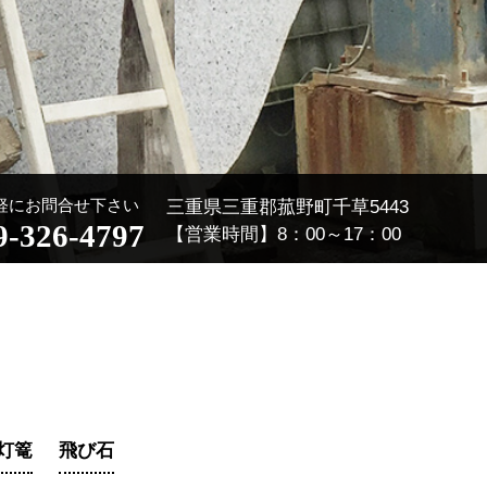
軽にお問合せ下さい
三重県三重郡菰野町千草5443
9-326-4797
【営業時間】8：00～17：00
灯篭
飛び石