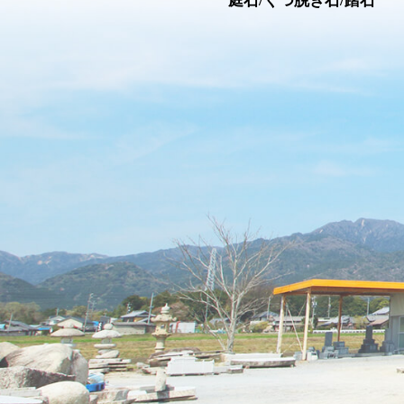
庭石/くつ脱ぎ石/踏石