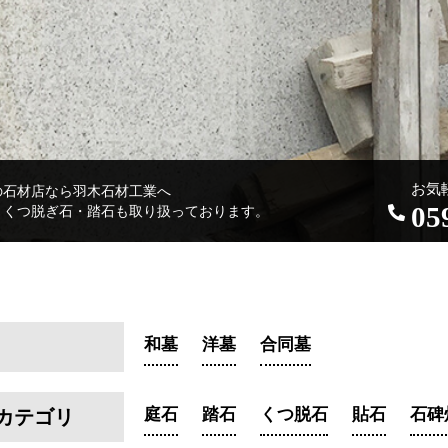
お気
の石材店なら羽木石材工業へ
05
・くつ脱ぎ石・踏石も取り扱っております。
和墓
洋墓
合同墓
庭石
踏石
くつ脱石
貼石
石碑
カテゴリ