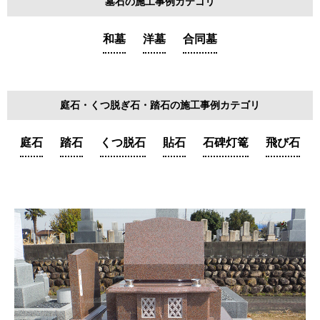
墓石の施工事例カテゴリ
和墓
洋墓
合同墓
庭石・くつ脱ぎ石・踏石の施工事例カテゴリ
庭石
踏石
くつ脱石
貼石
石碑灯篭
飛び石