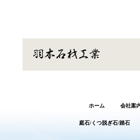
ホーム
会社案
庭石/くつ脱ぎ石/踏石