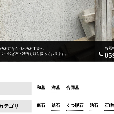
お気
の石材店なら羽木石材工業へ
05
・くつ脱ぎ石・踏石も取り扱っております。
和墓
洋墓
合同墓
庭石
踏石
くつ脱石
貼石
石碑
カテゴリ