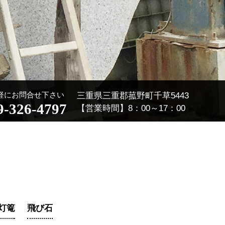
軽にお問合せ下さい
三重県三重郡菰野町千草5443
9-326-4797
【営業時間】8：00～17：00
灯篭
飛び石