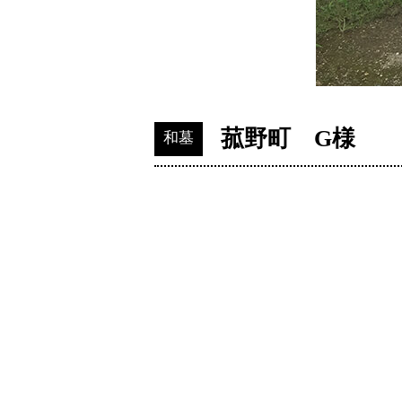
菰野町 G様
和墓